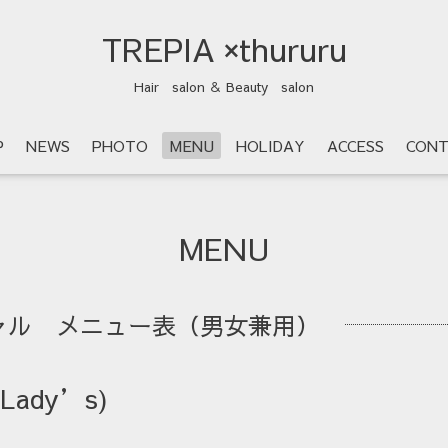
TREPIA ×thururu
Hair salon ＆ Beauty salon
P
NEWS
PHOTO
MENU
HOLIDAY
ACCESS
CONT
MENU
ャル メニュー表（男女兼用）
ady’s)