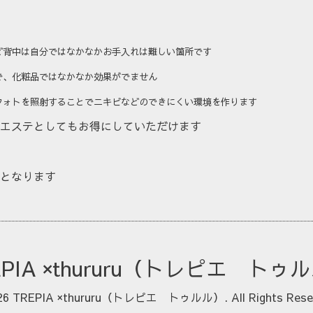
ど背中は自分ではなかなかお手入れは難しい箇所です
で、化粧品ではなかなか効果がでません
フォトを照射することでニキビなどのできにくい環境を作ります
エステとしてもお得にしていただけます
となります
EPIA ×thururu（トレピエ トゥ
26
TREPIA ×thururu（トレピエ トゥルル）
. All Rights Rese