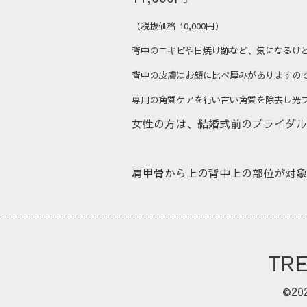
（税抜価格 10,000円）
背中のニキビや日焼け跡など、気になるけ
背中の皮膚はお顔に比べ厚みがありますの
専用の角質ケアを行い古い角質を除去し光
女性の方は、結婚式前のブライダル
肩甲骨から上の背中上の部位が対象
TR
©20