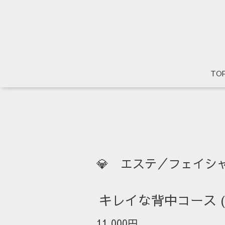
TO
💎 エステ／フェイシ
キレイな背中コース (L
11,000円