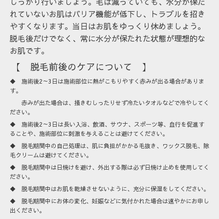
しっかり行いましょう。毛は減っていても、水分が保た
れていないお肌はバリア機能が低下し、トラブルを招き
やすくなります。当日はお肌をゆっくり休めましょう。
脱毛後だけでなく、常に水分が保たれた状態が理想的な
お肌です。
【 脱毛前後のケアについて 】
◆ 施術後2～3日は施術部位に熱がこもりやすく赤みが出る場合がありま
す。
赤みが出た場合は、掻きむしったりせず冷たいタオルなどで冷やしてく
ださい。
◆ 施術後2～3日は長い入浴、飲酒、サウナ、スポーツ等、血行を促進す
ることや、施術部位に刺激を与えることは避けてください。
◆ 脱毛期間中の自己処理は、肌に負担がかかる毛抜き、ワックス脱毛、除
毛クリームは避けてください。
◆ 脱毛期間中は日焼けを避け、外出する際は必ず日焼け止めを使用してく
ださい。
◆ 脱毛期間中はお肌を乾燥させないように、充分に保湿をしてください。
◆ 脱毛期間中にお体の変化、妊娠などに気付かれた場合は速やかにお申し
出ください。