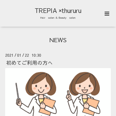
TREPIA ×thururu
Hair salon ＆ Beauty salon
NEWS
2021
01
22 10:30
/
/
初めてご利用の方へ