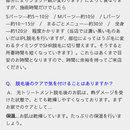
部分によりショット数が変わります）によって異なりま
すが、施術時間だけでしたら
Sパーツ―約5～10分 / Mパーツ―約10分 / Lパーツ
―約10～15分
/ まるごとメニュー―約30分 / 全身
―約120分 程度かかります（当店では濃い黒い毛のあ
いだはIPL脱毛を行いますが、部位によってはうぶ毛に変
わるタイミングでSHR脱毛に切り替えます。そうすると
所要時間も短くなっていきます）。
これらはあくまで目
安のお時間となりますので、時間に余裕を持ってご来店
ください。
Q. 脱毛後のケアで気を付けることはありますか？
A. 光トリートメント脱毛後のお肌は、熱ダメージを受
けた状態で、とても乾燥しやすくなっております。まず
お家でのケアとして...
保湿.
..お肌は乾燥しています。たっぷりの保湿を行いま
しょう。